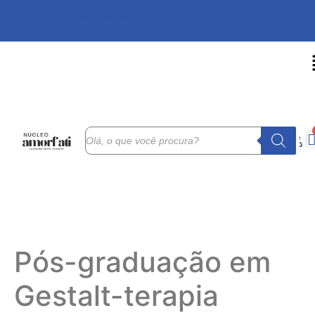
Pós-graduação em Gestalt-terapia - CLIQUE AQUI
r
l
Pós-graduação em
Gestalt-terapia