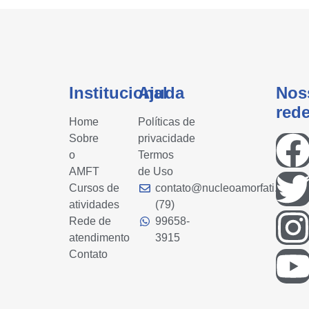
Institucional
Ajuda
Nos
red
Home
Políticas de
Sobre
privacidade
o
Termos
AMFT
de Uso
Cursos de
contato@nucleoamorfati.com
atividades
(79)
Rede de
99658-
atendimento
3915
Contato