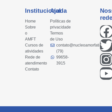
Institucional
Ajuda
Nos
red
Home
Políticas de
Sobre
privacidade
o
Termos
AMFT
de Uso
Cursos de
contato@nucleoamorfati.com
atividades
(79)
Rede de
99658-
atendimento
3915
Contato