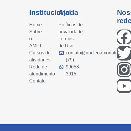
Institucional
Ajuda
Nos
red
Home
Políticas de
Sobre
privacidade
o
Termos
AMFT
de Uso
Cursos de
contato@nucleoamorfati.com
atividades
(79)
Rede de
99658-
atendimento
3915
Contato