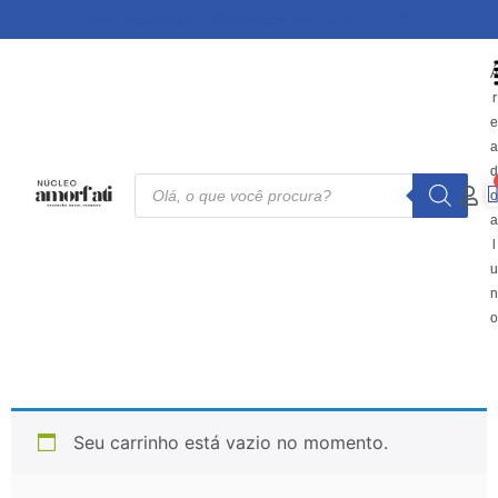
Pós-graduação em Gestalt-terapia - CLIQUE AQUI
r
l
Seu carrinho está vazio no momento.