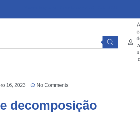
Pós-graduação em Gestalt-terapia - CLIQUE AQUI
Á
e
d
a
u
ro 16, 2023
No Comments
o e decomposição