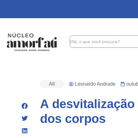
All
Leonardo Andrade
outub
A desvitalizaçã
dos corpos