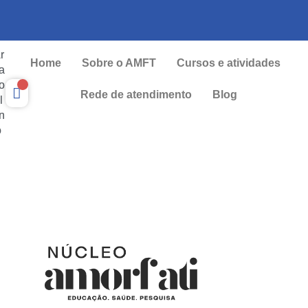
r
Home
Sobre o AMFT
Cursos e atividades
a
o
Rede de atendimento
Blog
l
n
o