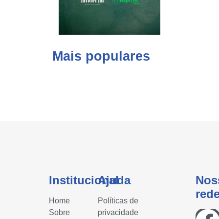
Mais populares
Institucional
Ajuda
Nos
red
Home
Políticas de
Sobre
privacidade