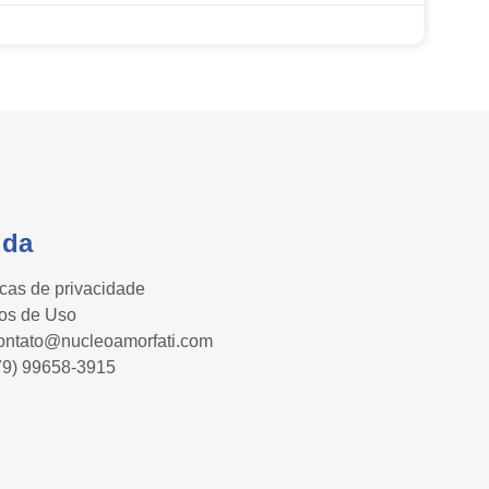
uda
icas de privacidade
os de Uso
ontato@nucleoamorfati.com
79) 99658-3915