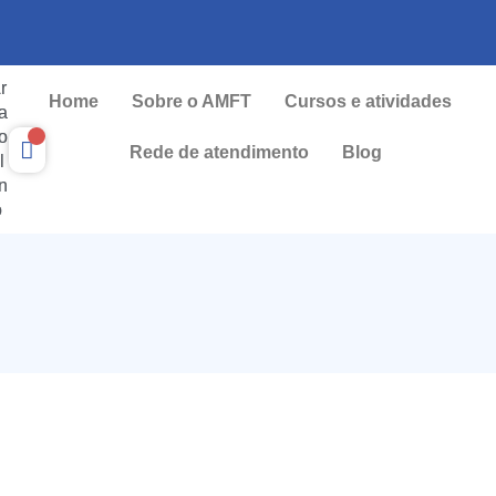
r
Home
Sobre o AMFT
Cursos e atividades
a
o
Rede de atendimento
Blog
l
n
o